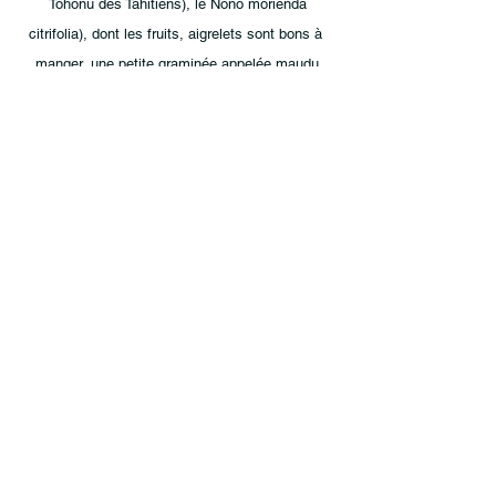
Tohonu des Tahitiens), le Nono morienda
citrifolia), dont les fruits, aigrelets sont bons à
manger, une petite graminée appelée maudu
(Lepturvs repens R. Br.) le Scoeuvola Konigii et
le cocotier.
« If you want to gather honey, don't kick
over the beehive. »
Dale Carnegie
Les fleurs poussent à l'état sauvage et les
pesticides n'existent pas.