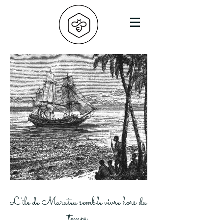
L’île
de Marutea semble vivre hors du
temps.